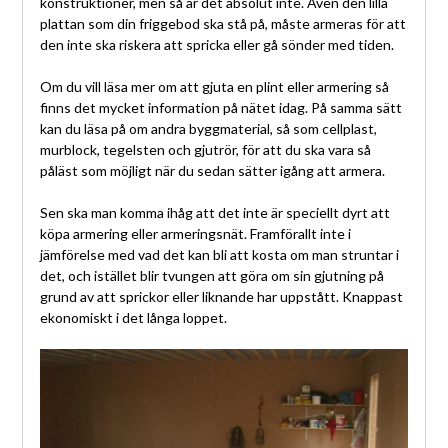
konstruktioner, men så är det absolut inte. Även den lilla
plattan som din friggebod ska stå på, måste armeras för att
den inte ska riskera att spricka eller gå sönder med tiden.
Om du vill läsa mer om att gjuta en plint eller armering så
finns det mycket information på nätet idag. På samma sätt
kan du läsa på om andra byggmaterial, så som cellplast,
murblock, tegelsten och gjutrör, för att du ska vara så
påläst som möjligt när du sedan sätter igång att armera.
Sen ska man komma ihåg att det inte är speciellt dyrt att
köpa armering eller armeringsnät. Framförallt inte i
jämförelse med vad det kan bli att kosta om man struntar i
det, och istället blir tvungen att göra om sin gjutning på
grund av att sprickor eller liknande har uppstått. Knappast
ekonomiskt i det långa loppet.