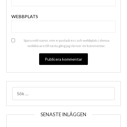
WEBBPLATS
Spara mitt namn, min e-postadress och webbplats i denna
webbläsare till nästa gång jag skriver en kommentar.
ALTERNATIVE:
SENASTE INLÄGGEN