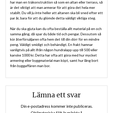
har man en träkonstruktion så som en altan eller terrass, så
är det viktigt att man armerar för att göra det hela mer
stabilt. Du vill ju inte heller att altanen ska bli sned efter ett
par år, bara för att du glömde detta väldigt viktiga steg.
När du ska gjuta kan du ofta beställa allt material på en och
samma gång, då spar du både tid och pengar. Dessutom så
kör återförsäljaren ofta hem det till din dörr för en mindre
peng. Väldigt smidigt och behändigt. En frakt hamnar
vanligtvis på allt ifrån någon hundralapp upp till 500 eller
kanske 1000 kr. Detta har ofta att göra med hur mycket
armering eller byggmaterial man köpt, samt hur lång bort
från byggaffären man bor.
Lämna ett svar
Din e-postadress kommer inte publiceras.
Obligatoriska fält är märkta
*